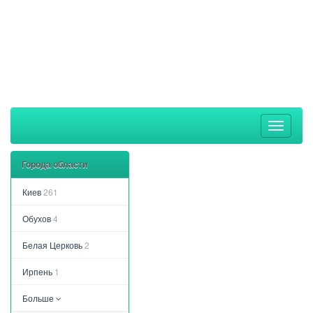
Toggle
navigati
Города области
Киев
261
Обухов
4
Белая Церковь
2
Ирпень
1
Больше