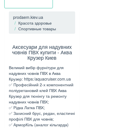
prodaem.kiev.ua
Красота здоровье
Спортивные товары
Аксесуари для надувних
човнів ПВХ купити - Аква
Крузер Киев
Великий вибір фурнітури для
надувних човнів ПВХ в Аква
Крузер: https:/aquacruiser.com.ua
✅ Професійний 2-х компонентний
поліуретановий клей ПВХ Аква
Крузер для тюнінгу та ремонту
надувних човнів ПВХ;
✅ Рідка Латка ПВХ;
✅ Захисний брус, редан, еластичні
профілі ПВХ для човнів;
✅ АрморКіль (аналог кільгарда)