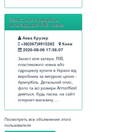
Захист кіля АрморКіль
(кільгард) для RIB, човна
Аква Крузер
+38(067)9915282
Киев
2026-08-06 17:56:07
Захист кіля катера, RIB,
пластикового човна або
гідроциклу купити в Україні від
виробника за вигідною ціною -
АрморКіль. Детальний опис,
фото та всі розміри ArmorKeel
дивіться, будь ласка, на сайті
інтернет-магазину …
Посмотреть все объявления этого
пользователя