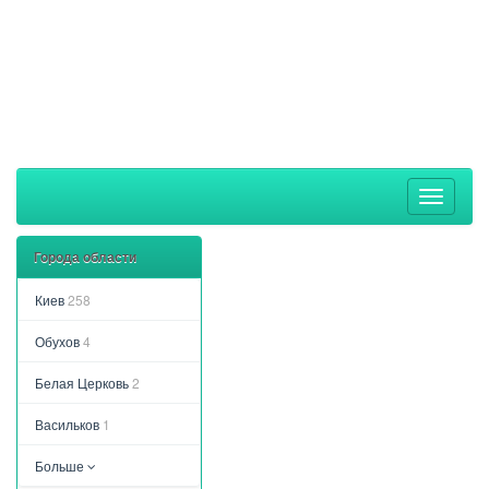
Toggle
navigati
Города области
Киев
258
Обухов
4
Белая Церковь
2
Васильков
1
Больше