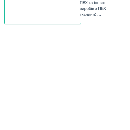
ПВХ та інших
виробів з ПВХ
тканини: …