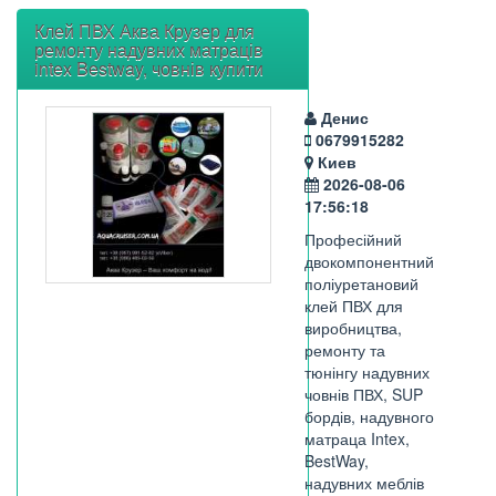
Клей ПВХ Аква Крузер для
ремонту надувних матраців
intex Bestway, човнів купити
Денис
0679915282
Киев
2026-08-06
17:56:18
Професійний
двокомпонентний
поліуретановий
клей ПВХ для
виробництва,
ремонту та
тюнінгу надувних
човнів ПВХ, SUP
бордів, надувного
матраца Intex,
BestWay,
надувних меблів