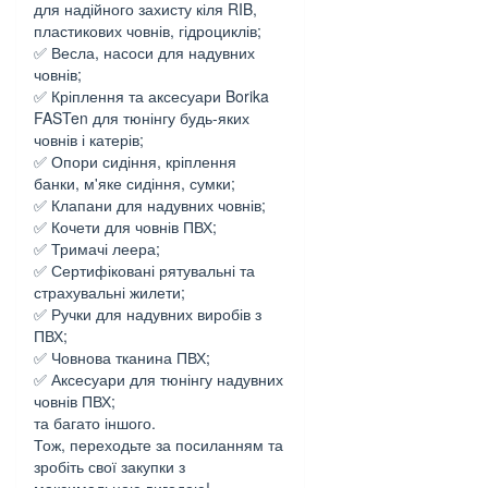
для надійного захисту кіля RIB,
пластикових човнів, гідроциклів;
✅ Весла, насоси для надувних
човнів;
✅ Кріплення та аксесуари Borika
FASTen для тюнінгу будь-яких
човнів і катерів;
✅ Опори сидіння, кріплення
банки, м'яке сидіння, сумки;
✅ Клапани для надувних човнів;
✅ Кочети для човнів ПВХ;
✅ Тримачі леера;
✅ Сертифіковані рятувальні та
страхувальні жилети;
✅ Ручки для надувних виробів з
ПВХ;
✅ Човнова тканина ПВХ;
✅ Аксесуари для тюнінгу надувних
човнів ПВХ;
та багато іншого.
Тож, переходьте за посиланням та
зробіть свої закупки з