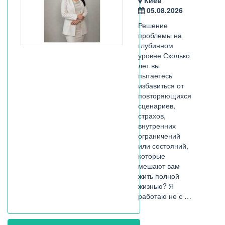
Киев
05.08.2026
Решение
проблемы на
глубинном
уровне Сколько
лет вы
пытаетесь
избавиться от
повторяющихся
сценариев,
страхов,
внутренних
ограничений
или состояний,
которые
мешают вам
жить полной
жизнью? Я
работаю не с …