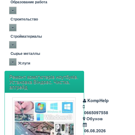
Образование работа
Строительство
Стройматериалы
Cырье металлы
Услуги
Ремонт комп"ютерів ноутбуків.
Установка Віндовс. Чистка.
апгрейд
KompHelp
0665097558
Обухов
06.08.2026