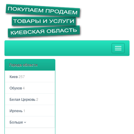
Toggle
navigati
Города области
Киев
257
Обухов
4
Белая Церковь
2
Ирпень
1
Больше