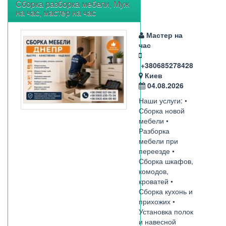
Сборка разборка мебели, Муж
на час, мастер на час
Мастер на
час
+380685278428
Киев
04.08.2026
Наши услуги: •
Сборка новой
мебели •
Разборка
мебели при
переезде •
Сборка шкафов,
комодов,
кроватей •
Сборка кухонь и
прихожих •
Установка полок
и навесной