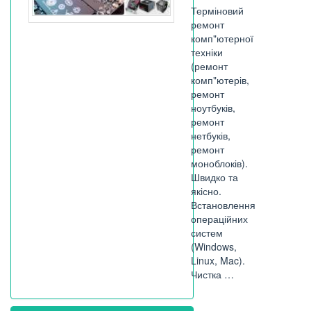
Терміновий
ремонт
комп"ютерної
техніки
(ремонт
комп"ютерів,
ремонт
ноутбуків,
ремонт
нетбуків,
ремонт
моноблоків).
Швидко та
якісно.
Встановлення
операційних
систем
(Windows,
Linux, Mac).
Чистка …