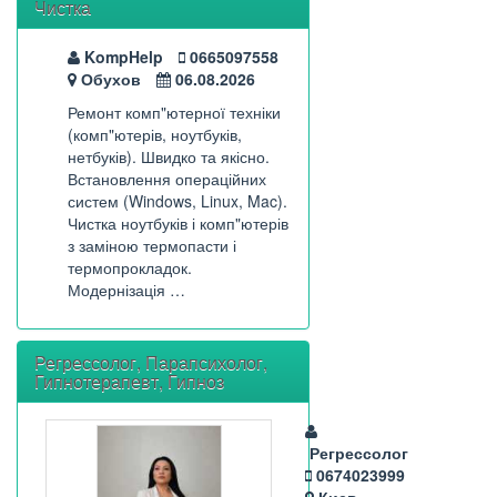
Чистка
KompHelp
0665097558
Обухов
06.08.2026
Ремонт комп"ютерної техніки
(комп"ютерів, ноутбуків,
нетбуків). Швидко та якісно.
Встановлення операційних
систем (Windows, Linux, Mac).
Чистка ноутбуків і комп"ютерів
з заміною термопасти і
термопрокладок.
Модернізація …
Регрессолог, Парапсихолог,
Гипнотерапевт, Гипноз
Регрессолог
0674023999