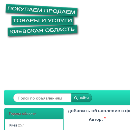
Найти
добавить объявление с ф
Города области
Автор:
Киев
257