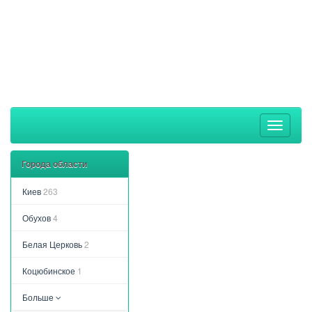
Toggle
navigati
Города области
Киев
263
Обухов
4
Белая Церковь
2
Коцюбинское
1
Больше