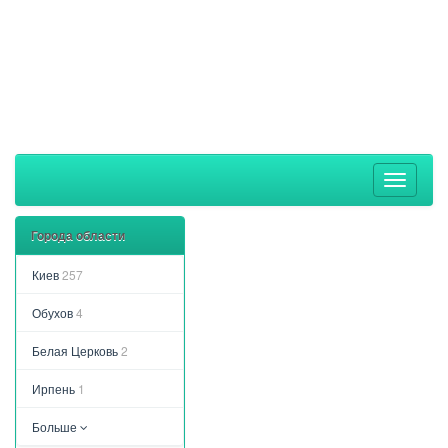
Toggle
navigati
Города области
Киев
257
Обухов
4
Белая Церковь
2
Ирпень
1
Больше