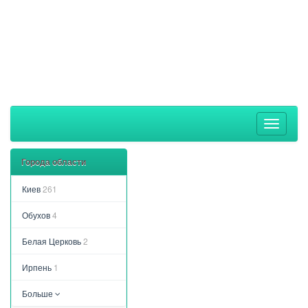
Toggle
navigati
Города области
Киев
261
Обухов
4
Белая Церковь
2
Ирпень
1
Больше