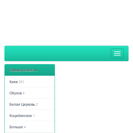
Toggle
navigati
Города области
Киев
261
Обухов
4
Белая Церковь
2
Коцюбинское
1
Больше