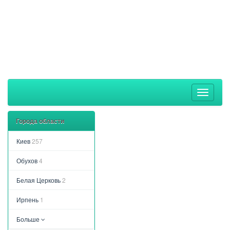
Toggle
navigati
Города области
Киев
257
Обухов
4
Белая Церковь
2
Ирпень
1
Больше