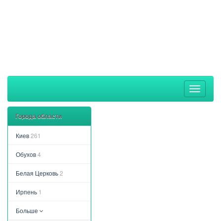
Toggle
navigati
Города области
Киев
261
Обухов
4
Белая Церковь
2
Ирпень
1
Больше